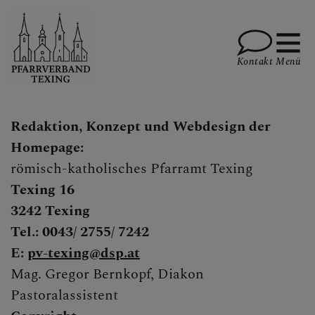
Kontakt
Menü
Redaktion, Konzept und Webdesign der
PFARRE TEXING
Homepage:
römisch-katholisches Pfarramt Texing
Texing 16
PFARRE KIRNBERG
3242 Texing
Tel.: 0043/ 2755/ 7242
E:
pv-texing@dsp.at
PFARRE PLANKENSTEIN
Mag. Gregor Bernkopf, Diakon
Pastoralassistent