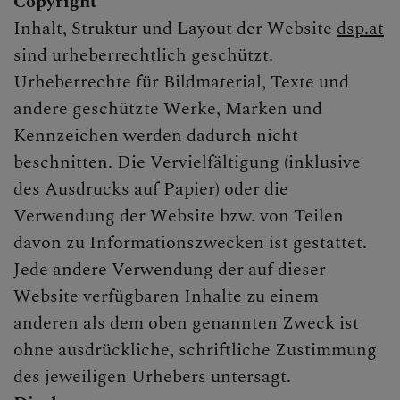
Copyright
PFARRE ST. GOTTHARD
Inhalt, Struktur und Layout der Website
dsp.at
sind urheberrechtlich geschützt.
Urheberrechte für Bildmaterial, Texte und
GOTTESDIENSTEINTEILU
andere geschützte Werke, Marken und
Kennzeichen werden dadurch nicht
beschnitten. Die Vervielfältigung (inklusive
GEMEINSAMER KALENDE
des Ausdrucks auf Papier) oder die
Verwendung der Website bzw. von Teilen
davon zu Informationszwecken ist gestattet.
PFARRBLATT PFARRBRIE
Jede andere Verwendung der auf dieser
Website verfügbaren Inhalte zu einem
anderen als dem oben genannten Zweck ist
ohne ausdrückliche, schriftliche Zustimmung
AKTUELL
des jeweiligen Urhebers untersagt.