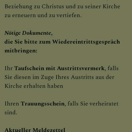
Beziehung zu Christus und zu seiner Kirche
zu erneuern und zu vertiefen.
KONTAKT
Nötige Dokumente
,
die Sie bitte zum Wiedereintrittsgespräch
BIBLIOTEXING PFARRBÜ
mitbringen:
Ihr
Taufschein mit Austrittsvermerk
, falls
ANBETUNG
Sie diesen im Zuge Ihres Austritts aus der
Kirche erhalten haben
MEDJUGORJE FRIEDENSG
Ihren
Trauungsschein
, falls Sie verheiratet
sind.
BRAUCHBARE LINKS
Aktueller Meldezettel