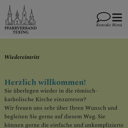
Kontakt
Menü
PFARRE TEXING
Wiedereintritt
PFARRE KIRNBERG
Herzlich willkommen!
Sie überlegen wieder in die römisch-
katholische Kirche einzutreten?
PFARRE PLANKENSTEIN
Wir freuen uns sehr über Ihren Wunsch und
begleiten Sie gerne auf diesem Weg. Sie
können gerne die einfache und unkomplizierte