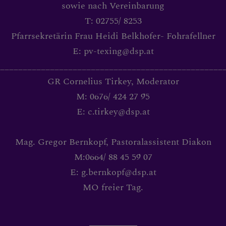
sowie nach Vereinbarung
BIBLIOTEXING PFARRBÜ
T: 02755/ 8253
Pfarrsekretärin Frau Heidi Belkhofer- Fohrafellner
E: pv-texing@dsp.at
ANBETUNG
_________________________________________________
GR Cornelius Tirkey, Moderator
M: 0676/ 424 27 95
MEDJUGORJE FRIEDENSG
E: c.tirkey@dsp.at
Mag. Gregor Bernkopf, Pastoralassistent Diakon
BRAUCHBARE LINKS
M:0664/ 88 45 59 07
E: g.bernkopf@dsp.at
MO freier Tag.