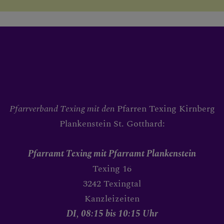
WIEDEREINTRITT
SAKRAMENTE
Eintritt in die römisch-katholische
Pfarrverband Texing mit den
Pfarren Texing Kirnberg
Taufe (Aufnahme in die Kirche)
Plankenstein St. Gotthard:
Erstkommunion (Eucharistie/ Dank
Pfarramt Texing
mit Pfarramt Plankenstein
Trauung
Texing 16
Firmung (Stärkung durch den Heilig
3242 Texingtal
Kanzleizeiten
Buße Beichte
DI, 08:15 bis 10:15 Uhr