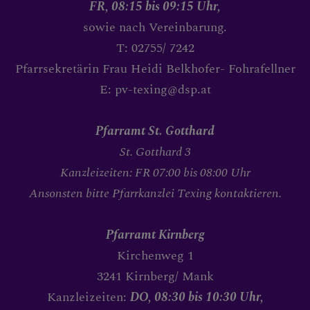
Krankensalbung
FR, 08:15 bis 09:15 Uhr,
sowie nach Vereinbarung.
T: 02755/ 7242
PFARRTEAM
Pfarrsekretärin Frau Heidi Belkhofer- Fohrafellner
E: pv-texing@dsp.at
BILDERGALERIE
Pfarramt St. Gotthard
St. Gotthard 3
Kanzleizeiten: FR 07:00 bis 08:00 Uhr
PFARRLICHE GRUPPEN
Ansonsten bitte Pfarrkanzlei Texing kontaktieren.
Pfarramt Kirnberg
Kirchenweg 1
KONTAKT
3241 Kirnberg/ Mank
Kanzleizeiten:
DO, 08:30 bis 10:30 Uhr,