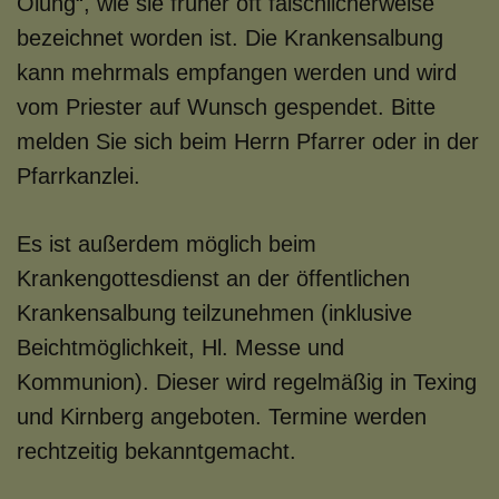
Ölung“, wie sie früher oft fälschlicherweise
PFARRE ST. GOTTHARD
bezeichnet worden ist. Die Krankensalbung
kann mehrmals empfangen werden und wird
vom Priester auf Wunsch gespendet. Bitte
GOTTESDIENSTEINTEILU
melden Sie sich beim Herrn Pfarrer oder in der
Pfarrkanzlei.
GEMEINSAMER KALENDE
Es ist außerdem möglich beim
Krankengottesdienst an der öffentlichen
Krankensalbung teilzunehmen (inklusive
PFARRBLATT PFARRBRIE
Beichtmöglichkeit, Hl. Messe und
Kommunion). Dieser wird regelmäßig in Texing
und Kirnberg angeboten. Termine werden
AKTUELL
rechtzeitig bekanntgemacht.