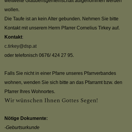
weltweite Glaubensgemeinschaft aufgenommen werden
PFARRE ST. GOTTHARD
wollen.
Die Taufe ist an kein Alter gebunden. Nehmen Sie bitte
Kontakt mit unserem Herrn Pfarrer Cornelius Tirkey auf.
GOTTESDIENSTEINTEILU
Kontakt
:
c.tirkey@dsp.at
oder telefonisch 0676/ 424 27 95.
GEMEINSAMER KALENDE
Falls Sie nicht in einer Pfarre unseres Pfarrverbandes
wohnen, wenden Sie sich bitte an das Pfarramt bzw. den
PFARRBLATT PFARRBRIE
Pfarrer Ihres Wohnortes.
Wir wünschen Ihnen Gottes Segen!
AKTUELL
Nötige Dokumente:
-Geburtsurkunde