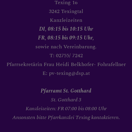
Krankensalbung
Texing 16
3242 Texingtal
Kanzleizeiten
PFARRTEAM
DI, 08:15 bis 10:15 Uhr
FR, 08:15 bis 09:15 Uhr,
sowie nach Vereinbarung.
BILDERGALERIE
T: 02755/ 7242
Pfarrsekretärin Frau Heidi Belkhofer- Fohrafellner
E: pv-texing@dsp.at
PFARRLICHE GRUPPEN
Pfarramt St. Gotthard
St. Gotthard 3
Kanzleizeiten: FR 07:00 bis 08:00 Uhr
KONTAKT
Ansonsten bitte Pfarrkanzlei Texing kontaktieren.