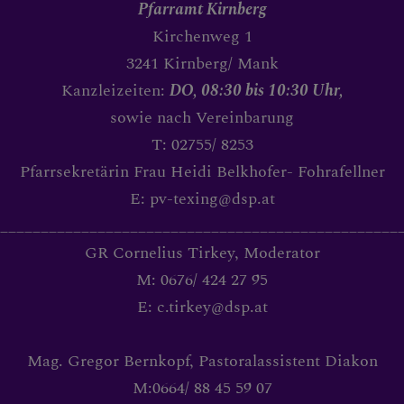
Pfarramt Kirnberg
BIBLIOTEXING PFARRBÜ
Kirchenweg 1
3241 Kirnberg/ Mank
Kanzleizeiten:
DO, 08:30 bis 10:30 Uhr,
ANBETUNG
sowie nach Vereinbarung
T: 02755/ 8253
Pfarrsekretärin Frau Heidi Belkhofer- Fohrafellner
MEDJUGORJE FRIEDENSG
E: pv-texing@dsp.at
_________________________________________________
GR Cornelius Tirkey, Moderator
BRAUCHBARE LINKS
M: 0676/ 424 27 95
E: c.tirkey@dsp.at
Mag. Gregor Bernkopf, Pastoralassistent Diakon
M:0664/ 88 45 59 07