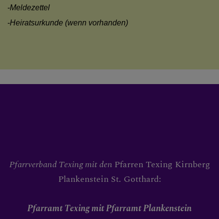
-Meldezettel
WIEDEREINTRITT
-Heiratsurkunde (wenn vorhanden)
SAKRAMENTE
Eintritt in die römisch-katholische
Taufe (Aufnahme in die Kirche)
Erstkommunion (Eucharistie/ Dank
Trauung
Pfarrverband Texing mit den
Pfarren Texing Kirnberg
Firmung (Stärkung durch den Heilig
Plankenstein St. Gotthard:
Buße Beichte
Pfarramt Texing
mit Pfarramt Plankenstein