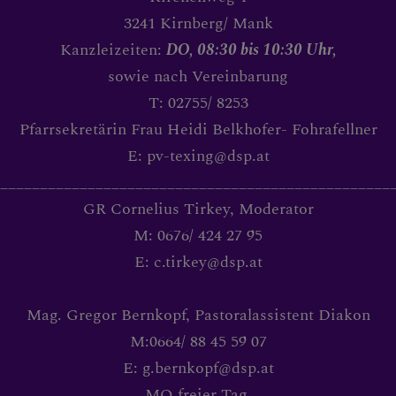
ANBETUNG
3241 Kirnberg/ Mank
Kanzleizeiten:
DO, 08:30 bis 10:30 Uhr,
sowie nach Vereinbarung
MEDJUGORJE FRIEDENSG
T: 02755/ 8253
Pfarrsekretärin Frau Heidi Belkhofer- Fohrafellner
E: pv-texing@dsp.at
_________________________________________________
BRAUCHBARE LINKS
GR Cornelius Tirkey, Moderator
M: 0676/ 424 27 95
E: c.tirkey@dsp.at
Mag. Gregor Bernkopf, Pastoralassistent Diakon
M:0664/ 88 45 59 07
E: g.bernkopf@dsp.at
MO freier Tag.