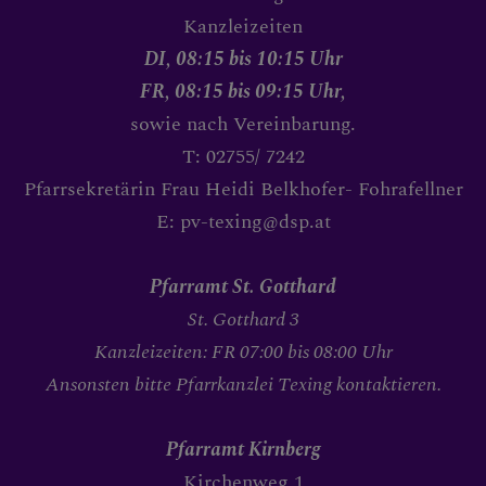
PFARRTEAM
Kanzleizeiten
DI, 08:15 bis 10:15 Uhr
FR, 08:15 bis 09:15 Uhr,
BILDERGALERIE
sowie nach Vereinbarung.
T: 02755/ 7242
Pfarrsekretärin Frau Heidi Belkhofer- Fohrafellner
PFARRLICHE GRUPPEN
E: pv-texing@dsp.at
Pfarramt St. Gotthard
KONTAKT
St. Gotthard 3
Kanzleizeiten: FR 07:00 bis 08:00 Uhr
Ansonsten bitte Pfarrkanzlei Texing kontaktieren.
BIBLIOTEXING PFARRBÜ
Pfarramt Kirnberg
Kirchenweg 1