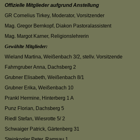
Offizielle Mitglieder aufgrund Anstellung
Pfarrgemeinderat Plankenstein
GR Cornelius Tirkey, Moderator, Vorsitzender
Pfarrkirchenrat Plankenstein
Mag. Gregor Bernkopf, Diakon Pastoralassistent
Geschichte Pfarre Plankenstein
Mag. Margot Karner, Religionslehrerin
Gewählte Mitglieder:
Glocken (Gedicht v. Pfr. Dorn)
Wieland Martina, Weißenbach 3/2, stellv. Vorsitzende
Fahrngruber Anna, Dachsberg 2
PFARRE ST. GOTTHARD
Grubner Elisabeth, Weißenbach 8/1
Grubner Erika, Weißenbach 10
Prankl Hermine, Hinterberg 1 A
GOTTESDIENSTEINTEILU
Punz Florian, Dachsberg 5
Riedl Stefan, Wiesrotte 5/ 2
Schwaiger Patrick, Gärtenberg 31
GEMEINSAMER KALENDE
Steinkogler Peter, Ramsau 1