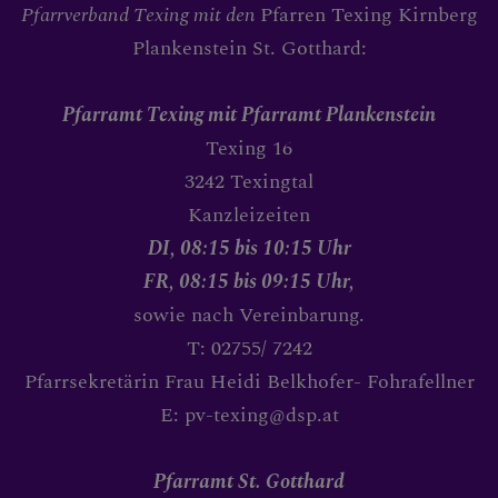
PFARRTEAM
Pfarrverband Texing mit den
Pfarren Texing Kirnberg
Plankenstein St. Gotthard:
BILDERGALERIE
Pfarramt Texing
mit Pfarramt Plankenstein
Texing 16
3242 Texingtal
PFARRLICHE GRUPPEN
Kanzleizeiten
DI, 08:15 bis 10:15 Uhr
FR, 08:15 bis 09:15 Uhr,
KONTAKT
sowie nach Vereinbarung.
T: 02755/ 7242
Pfarrsekretärin Frau Heidi Belkhofer- Fohrafellner
E: pv-texing@dsp.at
BIBLIOTEXING PFARRBÜ
Pfarramt St. Gotthard