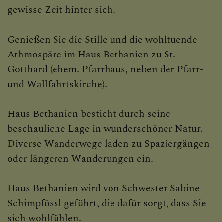
PFARRE ST. GOTTHARD
gewisse Zeit hinter sich.
Gottesdienstordnung St. Gotthard
Genießen Sie die Stille und die wohltuende
Athmospäre im Haus Bethanien zu St.
Pfarrgemeinderat St. Gotthard
Gotthard (ehem. Pfarrhaus, neben der Pfarr-
Pfarrkirchenrat St. Gotthard
und Wallfahrtskirche).
Haus Bethanien
Haus Bethanien besticht durch seine
Geschichte der Pfarre St. Gotthard
beschauliche Lage in wunderschöner Natur.
Diverse Wanderwege laden zu Spaziergängen
oder längeren Wanderungen ein.
GOTTESDIENSTEINTEILU
Haus Bethanien wird von Schwester Sabine
Schimpfössl geführt, die dafür sorgt, dass Sie
GEMEINSAMER KALENDE
sich wohlfühlen.