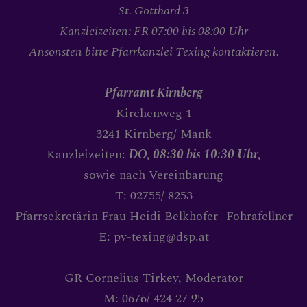
St. Gotthard 3
ANBETUNG
Kanzleizeiten: FR 07:00 bis 08:00 Uhr
Ansonsten bitte Pfarrkanzlei Texing kontaktieren.
MEDJUGORJE FRIEDENSG
Pfarramt Kirnberg
Kirchenweg 1
3241 Kirnberg/ Mank
BRAUCHBARE LINKS
Kanzleizeiten:
DO, 08:30 bis 10:30 Uhr,
sowie nach Vereinbarung
T: 02755/ 8253
Pfarrsekretärin Frau Heidi Belkhofer- Fohrafellner
E: pv-texing@dsp.at
_________________________________________________
GR Cornelius Tirkey, Moderator
M: 0676/ 424 27 95