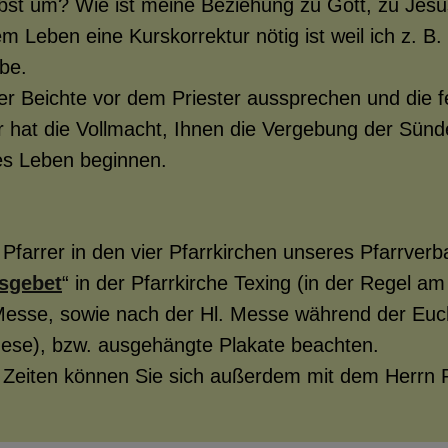
bst um? Wie ist meine Beziehung zu Gott, zu Jesu
 Leben eine Kurskorrektur nötig ist weil ich z. B
 GOTTHARD
be.
er Beichte vor dem Priester aussprechen und die f
r hat die Vollmacht, Ihnen die Vergebung der Sün
STEINTEILUNG PFARR
es Leben beginnen.
 Pfarrer in den vier Pfarrkirchen unseres Pfarrverb
ER KALENDER
sgebet
“ in der Pfarrkirche Texing (in der Regel a
esse, sowie nach der Hl. Messe während der Euch
zese), bzw. ausgehängte Plakate beachten.
 PFARRBRIEF
 Zeiten können Sie sich außerdem mit dem Herrn P