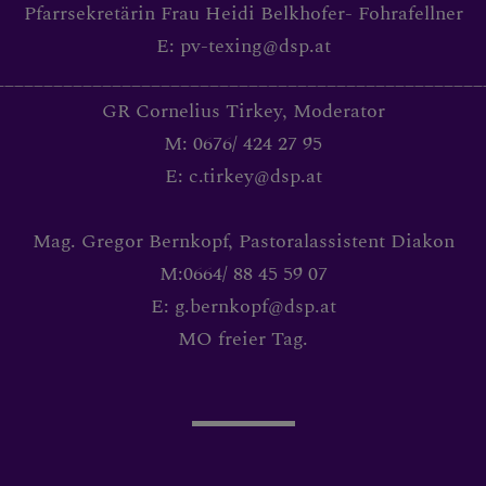
RIE
Pfarrsekretärin Frau Heidi Belkhofer- Fohrafellner
E: pv-texing@dsp.at
__________________________________________________
GR Cornelius Tirkey, Moderator
 GRUPPEN
M: 0676/ 424 27 95
E: c.tirkey@dsp.at
Mag. Gregor Bernkopf, Pastoralassistent Diakon
M:0664/ 88 45 59 07
E: g.bernkopf@dsp.at
MO freier Tag.
NG PFARRBÜCHEREI