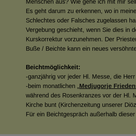
Menschen aus? Wie gehe ich mit mir sel
Es geht darum zu erkennen, wo in meinem
PFARRE ST.
Schlechtes oder Falsches zugelassen ha
Vergebung geschieht, wenn Sie dies in d
Kurskorrektur vorzunehmen. Der Prieste
GOTTESDIEN
Buße / Beichte kann ein neues versöhnt
Beichtmöglichkeit:
-ganzjährig vor jeder Hl. Messe, die Herr
GEMEINSAM
-beim monatlichen „
Medjugorje Frieden
während des Rosenkranzes vor der Hl. M
Kirche bunt (Kirchenzeitung unserer Diö
PFARRBLATT
Für ein Beichtgespräch außerhalb dieser