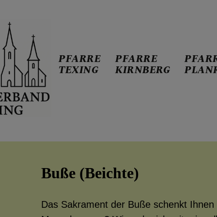
PFARRE
PFARRE
PFAR
TEXING
KIRNBERG
PLAN
PFARRE TEX
PFARRE KIR
Buße (Beichte)
PFARRE PLA
Das Sakrament der Buße schenkt Ihnen 