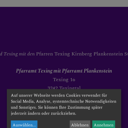
RITT
d Texing mit den
Pfarren Texing Kirnberg Plankenstein St
E
Pfarramt Texing
mit Pfarramt Plankenstein
Texing 16
3242 Texingtal
 die römisch-katholische Kirche
Auf unserer Webseite werden Cookies verwendet für
Kanzleizeiten
Social Media, Analyse, systemtechnische Notwendigkeiten
DI, 08:15 bis 10:15 Uhr
ahme in die Kirche)
und Sonstiges. Sie können Ihre Zustimmung später
FR, 08:15 bis 09:15 Uhr,
jederzeit ändern oder zurückziehen.
sowie nach Vereinbarung.
Auswählen
...
Ablehnen
Annehmen