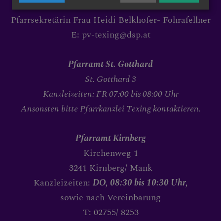
ion (Eucharistie/ Danksagung)
T: 02755/ 7242
Pfarrsekretärin Frau Heidi Belkhofer- Fohrafellner
E: pv-texing@dsp.at
ärkung durch den Heiligen Geis
Pfarramt St. Gotthard
St. Gotthard 3
te
Kanzleizeiten: FR 07:00 bis 08:00 Uhr
Ansonsten bitte Pfarrkanzlei Texing kontaktieren.
bung
Pfarramt Kirnberg
Kirchenweg 1
3241 Kirnberg/ Mank
Kanzleizeiten:
DO, 08:30 bis 10:30 Uhr,
sowie nach Vereinbarung
T: 02755/ 8253